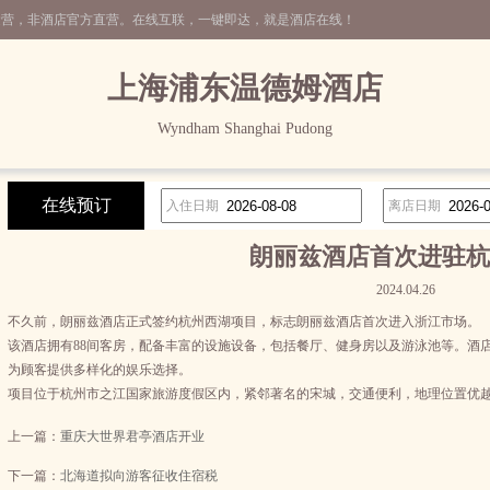
运营，非酒店官方直营。在线互联，一键即达，就是酒店在线！
上海浦东温德姆酒店
Wyndham Shanghai Pudong
在线预订
入住日期
离店日期
朗丽兹酒店首次进驻杭
2024.04.26
不久前，朗丽兹酒店正式签约杭州西湖项目，标志朗丽兹酒店首次进入浙江市场。
该酒店拥有88间客房，配备丰富的设施设备，包括餐厅、健身房以及游泳池等。酒
为顾客提供多样化的娱乐选择。
项目位于杭州市之江国家旅游度假区内，紧邻著名的宋城，交通便利，地理位置优
上一篇：
重庆大世界君亭酒店开业
下一篇：
北海道拟向游客征收住宿税